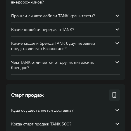
внедорожников?
Прошли ли автомобили TANK краш-тесты?
Какие коробки передач в TANK?
Какие модели бренда TANK будут первыми
представлены в Казахстане?
Чем TANK отличается от других китайских
брендов?
Мы — первый китайский автомобильный бренд на
рынке, который представляет рамные внедорожники,
а не только кроссоверы. Автомобили сочетают
высокие внедорожные характеристики и оснащение
Старт продаж
премиум-класса.
Куда осуществляется доставка?
Когда старт продаж TANK 500?