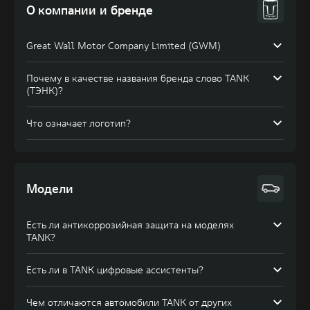
О компании и бренде
Great Wall Motor Company Limited (GWM)
GWM (Грейт Вол Моторc) — глобальный производитель
Почему в качестве названия бренда слово TANK
внедорожников, кроссоверов и пикапов,
(ТЭНК)?
специализирующийся на интеллектуальных
технологиях и экологичном производстве.
Название TANK (ТЭНК) берет начало от первой модели
Что означает логотип?
линейки — TANK 300, она была запущена в 2020 году в
Китае. Название преемственно используется для
зарубежных рынков. Название подчеркивает
бескомпромиссные внедорожные качества, которые
объединяют все модели бренда.
Модели
Есть ли антикоррозийная защита на моделях
TANK?
Есть ли в TANK цифровые ассистенты?
Чем отличаются автомобили TANK от других