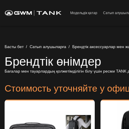
Модельдік қатар
Сатып алушыл
Басты бет
/
Сатып алушыларға
/
Брендтік аксессуарлар мен ж
Брендтік өнімдер
Бағалар мен тауарлардың қолжетімділігін білу үшін ресми TANK
Стоимость уточняйте у офи