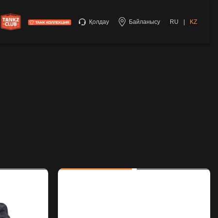
Қолдау
Байланысу
RU
|
KZ