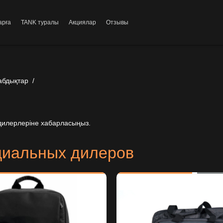
арға
TANK туралы
Акциялар
Отзывы
абдықтар
/
 дилерлеріне хабарласыңыз.
циальных дилеров